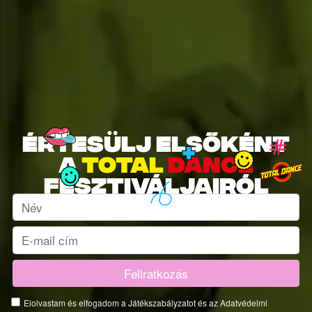
Értesülj elsőként
a
total
dance
fesztiváljairól
Elolvastam és elfogadom a Játékszabályzatot és az Adatvédelmi