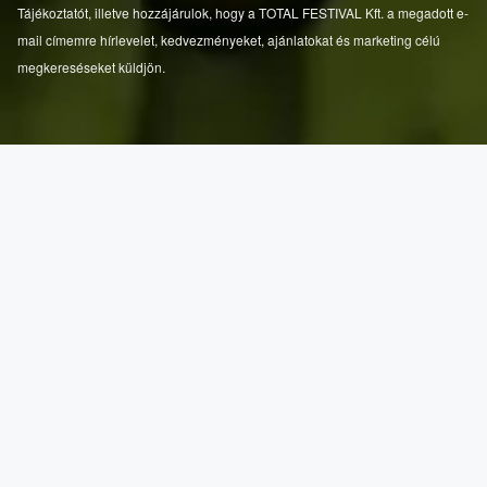
Tájékoztatót, illetve hozzájárulok, hogy a TOTAL FESTIVAL Kft. a megadott e-
mail címemre hírlevelet, kedvezményeket, ajánlatokat és marketing célú
megkereséseket küldjön.