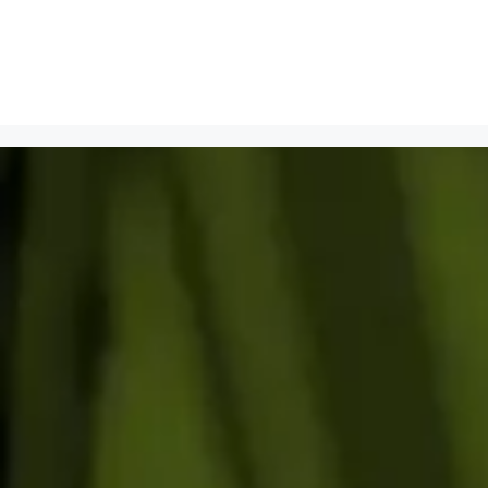
Bejegyzések hírcsatorna
Hozzászólások hírcsatorna
WordPress Magyarország