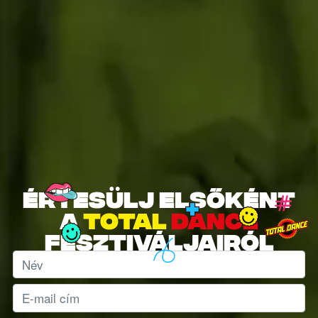
Értesülj elsőként
a
total
dance
fesztiváljairól