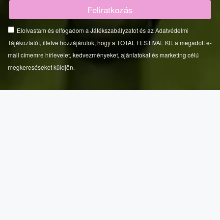
Elolvastam és elfogadom a Játékszabályzatot és az Adatvédelmi
Tájékoztatót, illetve hozzájárulok, hogy a TOTAL FESTIVAL Kft. a megadott e-
mail címemre hírlevelet, kedvezményeket, ajánlatokat és marketing célú
megkereséseket küldjön.