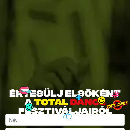
Értesülj elsőként
a
total
dance
fesztiváljairól