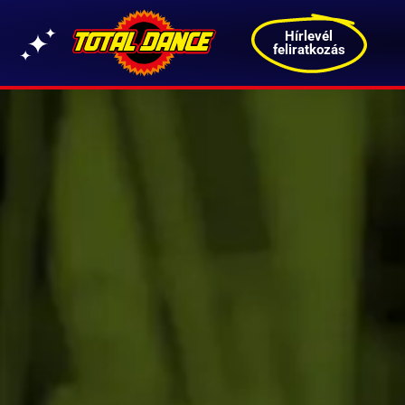
Hírlevél
feliratkozás