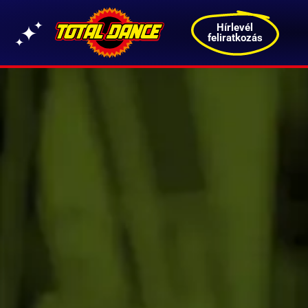
Hírlevél
feliratkozás