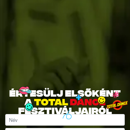
Értesülj elsőként
a
total
dance
fesztiváljairól